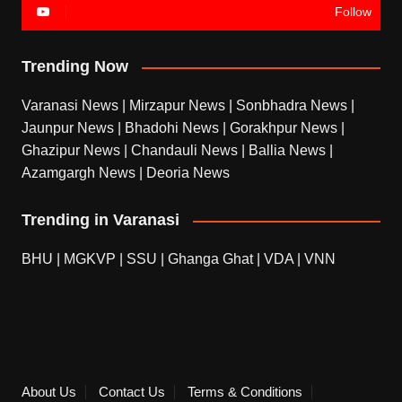
Follow
Trending Now
Varanasi News
|
Mirzapur News
|
Sonbhadra News
|
Jaunpur News
|
Bhadohi News
|
Gorakhpur News
|
Ghazipur News
|
Chandauli News
|
Ballia News
|
Azamgargh News
|
Deoria News
Trending in Varanasi
BHU
|
MGKVP
|
SSU
|
Ghanga Ghat
|
VDA
|
VNN
About Us
Contact Us
Terms & Conditions