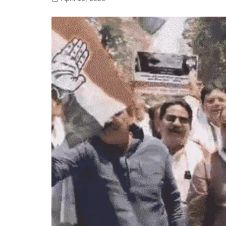
गोरखपुर
लखनऊ
सोनभद्र