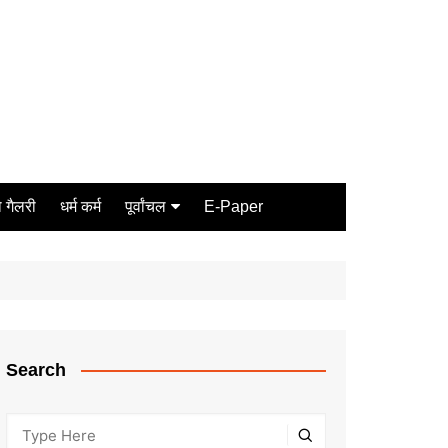
 गैलरी
धर्म कर्म
पूर्वांचल
E-Paper
Varanasi
जौनपुर
गोरखपुर
ग़ाज़ीपुर
Search
मीरजापुर