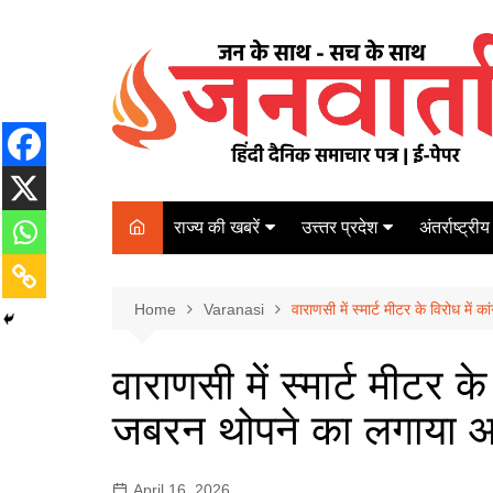
Skip
to
content
राज्य की खबरें
उत्त्तर प्रदेश
अंतर्राष्ट्रीय
बिहार
Varanasi
दरभंगा
पर्यटन
कानपुर
Home
कोलकाता
Varanasi
वाराणसी में स्मार्ट मीटर के विरोध में
पटना
अम्बेडकर नगर
चेन्नई
भागलपुर
वाराणसी में स्मार्ट मीटर के
आज़मगढ़
नई दिल्ली
जबरन थोपने का लगाया 
ग़ाज़ीपुर
मुम्बई
बलिया
April 16, 2026