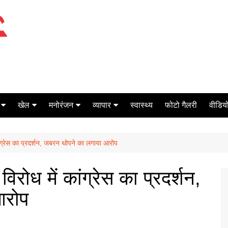
खेल
मनोरंजन
व्यापार
स्वास्थ्य
फोटो गैलरी
वीडियो
क्रिकेट
बॉक्स ऑफिस
शेयर मार्केट
 कांग्रेस का प्रदर्शन, जबरन थोपने का लगाया आरोप
टेनिस
मिर्च मसाला
ऑटो मोबाइल
फूटबाल
बैंकिंग
 विरोध में कांग्रेस का प्रदर्शन,
आरोप