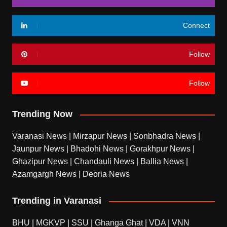
Connect
Follow
Follow
Trending Now
Varanasi News
|
Mirzapur News
|
Sonbhadra News
|
Jaunpur News
|
Bhadohi News
|
Gorakhpur News
|
Ghazipur News
|
Chandauli News
|
Ballia News
|
Azamgargh News
|
Deoria News
Trending in Varanasi
BHU
|
MGKVP
|
SSU
|
Ghanga Ghat
|
VDA
|
VNN