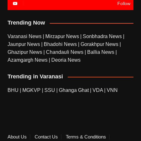
Follow
Trending Now
Varanasi News
|
Mirzapur News
|
Sonbhadra News
|
Jaunpur News
|
Bhadohi News
|
Gorakhpur News
|
Ghazipur News
|
Chandauli News
|
Ballia News
|
Azamgargh News
|
Deoria News
Trending in Varanasi
BHU
|
MGKVP
|
SSU
|
Ghanga Ghat
|
VDA
|
VNN
About Us
Contact Us
Terms & Conditions