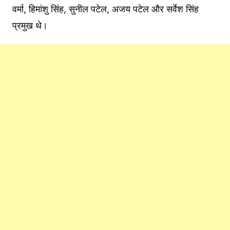
वर्मा, हिमांशु सिंह, सुनील पटेल, अजय पटेल और सर्वेश सिंह
प्रमुख थे।