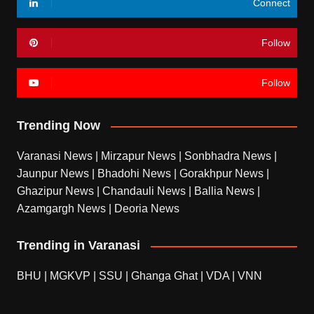
Connect
Follow
Follow
Trending Now
Varanasi News
|
Mirzapur News
|
Sonbhadra News
|
Jaunpur News
|
Bhadohi News
|
Gorakhpur News
|
Ghazipur News
|
Chandauli News
|
Ballia News
|
Azamgargh News
|
Deoria News
Trending in Varanasi
BHU
|
MGKVP
|
SSU
|
Ghanga Ghat
|
VDA
|
VNN