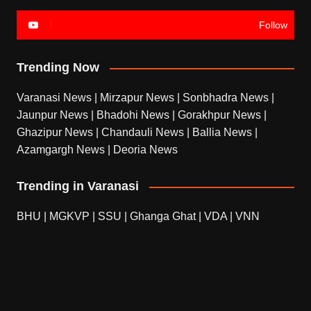
Follow
Trending Now
Varanasi News
|
Mirzapur News
|
Sonbhadra News
|
Jaunpur News
|
Bhadohi News
|
Gorakhpur News
|
Ghazipur News
|
Chandauli News
|
Ballia News
|
Azamgargh News
|
Deoria News
Trending in Varanasi
BHU
|
MGKVP
|
SSU
|
Ghanga Ghat
|
VDA
|
VNN