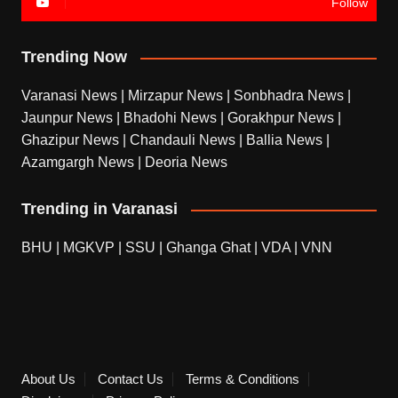
Follow
Trending Now
Varanasi News
|
Mirzapur News
|
Sonbhadra News
|
Jaunpur News
|
Bhadohi News
|
Gorakhpur News
|
Ghazipur News
|
Chandauli News
|
Ballia News
|
Azamgargh News
|
Deoria News
Trending in Varanasi
BHU
|
MGKVP
|
SSU
|
Ghanga Ghat
|
VDA
|
VNN
About Us
Contact Us
Terms & Conditions