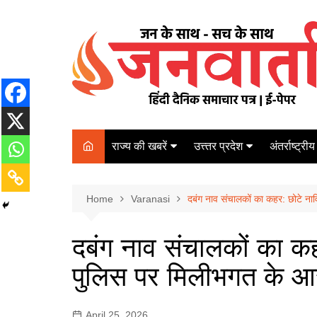
Skip
to
content
राज्य की खबरें
उत्त्तर प्रदेश
अंतर्राष्ट्रीय
बिहार
Varanasi
दरभंगा
पर्यटन
कानपुर
Home
कोलकाता
Varanasi
दबंग नाव संचालकों का कहर: छोटे नाव
पटना
अम्बेडकर नगर
चेन्नई
भागलपुर
दबंग नाव संचालकों का कहर
आज़मगढ़
नई दिल्ली
पुलिस पर मिलीभगत के आ
ग़ाज़ीपुर
मुम्बई
बलिया
April 25, 2026