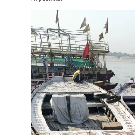
गोरखपुर
लखनऊ
सोनभद्र