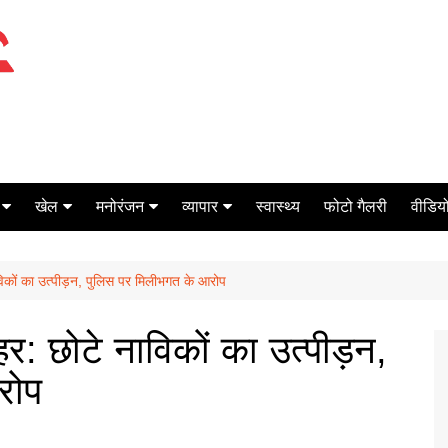
खेल
मनोरंजन
व्यापार
स्वास्थ्य
फोटो गैलरी
वीडियो
क्रिकेट
बॉक्स ऑफिस
शेयर मार्केट
िकों का उत्पीड़न, पुलिस पर मिलीभगत के आरोप
टेनिस
मिर्च मसाला
ऑटो मोबाइल
फूटबाल
बैंकिंग
: छोटे नाविकों का उत्पीड़न,
रोप