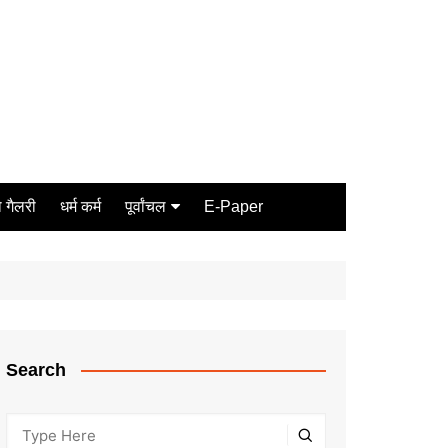
 गैलरी
धर्म कर्म
पूर्वांचल
E-Paper
Varanasi
जौनपुर
गोरखपुर
ग़ाज़ीपुर
Search
मीरजापुर