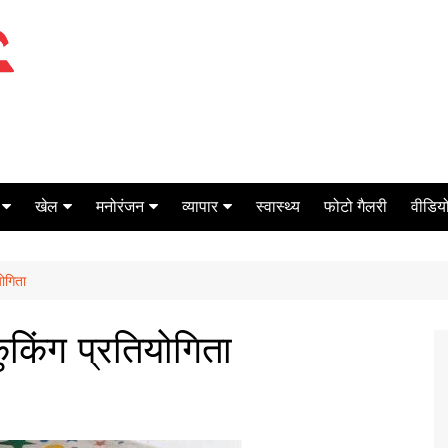
खेल
मनोरंजन
व्यापार
स्वास्थ्य
फोटो गैलरी
वीडियो
क्रिकेट
बॉक्स ऑफिस
शेयर मार्केट
योगिता
टेनिस
मिर्च मसाला
ऑटो मोबाइल
फूटबाल
बैंकिंग
ुकिंग प्रतियोगिता