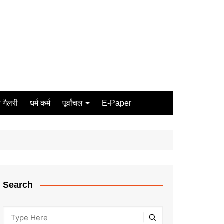
 गैलरी
धर्म कर्म
पूर्वांचल
E-Paper
Varanasi
जौनपुर
गोरखपुर
ग़ाज़ीपुर
Search
मीरजापुर