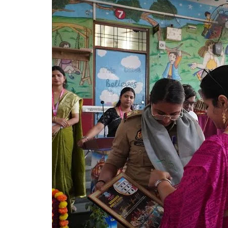
गोरखपुर
लखनऊ
सोनभद्र