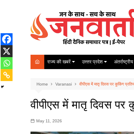
Skip
to
content
राज्य की खबरें
उत्त्तर प्रदेश
अंतर्राष्ट्रीय
बिहार
Varanasi
दरभंगा
पर्यटन
कानपुर
Home
कोलकाता
Varanasi
वीपीएस में मातृ दिवस पर कुकिंग प्रति
पटना
अम्बेडकर नगर
चेन्नई
भागलपुर
वीपीएस में मातृ दिवस पर क
आज़मगढ़
नई दिल्ली
ग़ाज़ीपुर
मुम्बई
May 11, 2026
बलिया