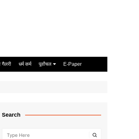
 गैलरी
धर्म कर्म
पूर्वांचल
E-Paper
Varanasi
जौनपुर
गोरखपुर
ग़ाज़ीपुर
Search
मीरजापुर