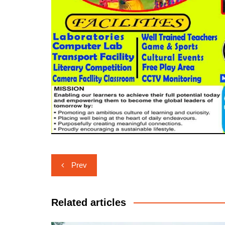
Post
Prev
navigation
Related articles