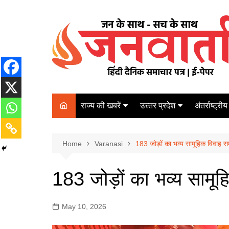
Skip
to
content
राज्य की खबरें
उत्त्तर प्रदेश
अंतर्राष्ट्रीय
बिहार
Varanasi
दरभंगा
पर्यटन
कानपुर
Home
कोलकाता
Varanasi
183 जोड़ों का भव्य सामूहिक विवाह सम
पटना
अम्बेडकर नगर
चेन्नई
भागलपुर
183 जोड़ों का भव्य सामूहि
आज़मगढ़
नई दिल्ली
ग़ाज़ीपुर
मुम्बई
May 10, 2026
बलिया