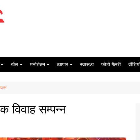
खेल
मनोरंजन
व्यापार
स्वास्थ्य
फोटो गैलरी
वीडियो
क्रिकेट
बॉक्स ऑफिस
शेयर मार्केट
्पन्न
टेनिस
मिर्च मसाला
ऑटो मोबाइल
फूटबाल
बैंकिंग
क विवाह सम्पन्न