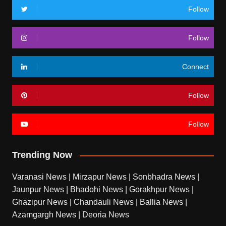
Follow
Follow
Connect
Follow
Follow
Trending Now
Varanasi News
|
Mirzapur News
|
Sonbhadra News
|
Jaunpur News
|
Bhadohi News
|
Gorakhpur News
|
Ghazipur News
|
Chandauli News
|
Ballia News
|
Azamgargh News
|
Deoria News