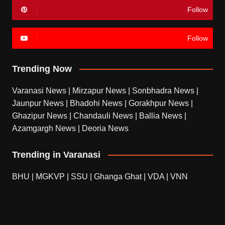
Follow
Follow
Trending Now
Varanasi News
|
Mirzapur News
|
Sonbhadra News
|
Jaunpur News
|
Bhadohi News
|
Gorakhpur News
|
Ghazipur News
|
Chandauli News
|
Ballia News
|
Azamgargh News
|
Deoria News
Trending in Varanasi
BHU
|
MGKVP
|
SSU
|
Ghanga Ghat
|
VDA
|
VNN