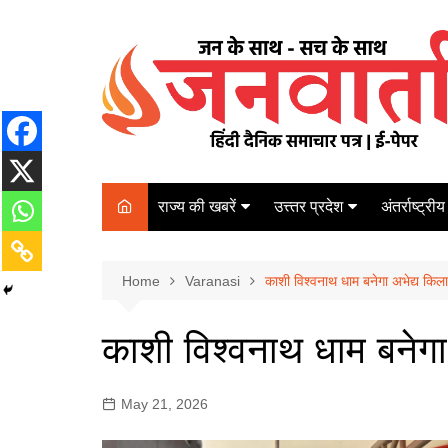
Skip
to
content
राज्य की खबरें
उत्त्तर प्रदेश
अंतर्राष्ट्रीय
बिहार
Varanasi
दरभंगा
पर्यटन
कानपुर
Home
कोलकाता
Varanasi
काशी विश्वनाथ धाम बनेगा अभेद्य किला
पटना
अम्बेडकर नगर
चेन्नई
भागलपुर
काशी विश्वनाथ धाम बनेगा
आज़मगढ़
नई दिल्ली
ग़ाज़ीपुर
मुम्बई
May 21, 2026
बलिया