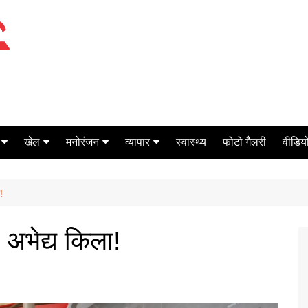
खेल
मनोरंजन
व्यापार
स्वास्थ्य
फोटो गैलरी
वीडियो
क्रिकेट
बॉक्स ऑफिस
शेयर मार्केट
!
टेनिस
मिर्च मसाला
ऑटो मोबाइल
फूटबाल
बैंकिंग
 अभेद्य किला!