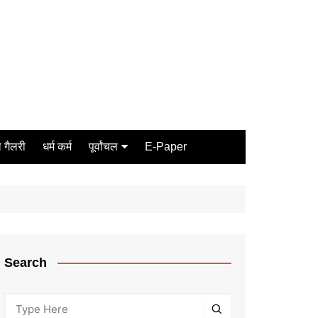
 गैलरी
धर्म कर्म
पूर्वांचल
E-Paper
Varanasi
जौनपुर
गोरखपुर
ग़ाज़ीपुर
Search
मीरजापुर