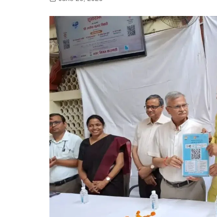
गोरखपुर
लखनऊ
सोनभद्र