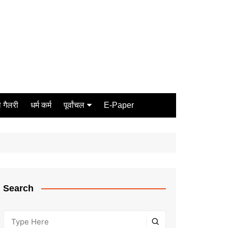
 गैलरी
धर्म कर्म
पूर्वांचल
E-Paper
Varanasi
जौनपुर
गोरखपुर
ग़ाज़ीपुर
Search
मीरजापुर