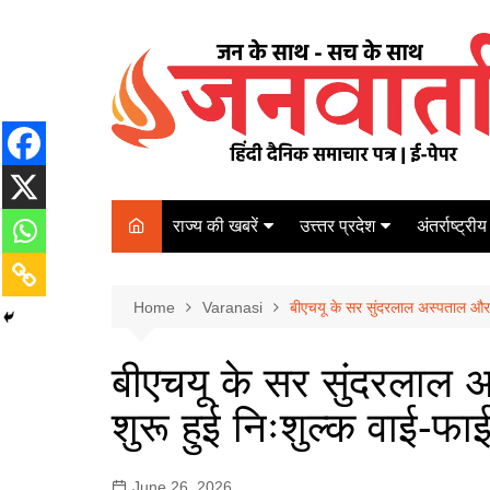
Skip
to
content
राज्य की खबरें
उत्त्तर प्रदेश
अंतर्राष्ट्रीय
बिहार
Varanasi
दरभंगा
पर्यटन
कानपुर
Home
कोलकाता
Varanasi
बीएचयू के सर सुंदरलाल अस्पताल और ट्र
पटना
अम्बेडकर नगर
चेन्नई
भागलपुर
बीएचयू के सर सुंदरलाल अस
आज़मगढ़
नई दिल्ली
शुरू हुई निःशुल्क वाई-फाई
ग़ाज़ीपुर
मुम्बई
बलिया
June 26, 2026