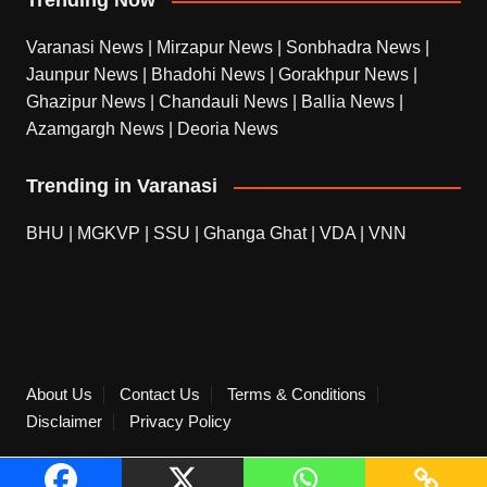
Trending Now
Varanasi News
|
Mirzapur News
|
Sonbhadra News
|
Jaunpur News
|
Bhadohi News
|
Gorakhpur News
|
Ghazipur News
|
Chandauli News
|
Ballia News
|
Azamgargh News
|
Deoria News
Trending in Varanasi
BHU
|
MGKVP
|
SSU
|
Ghanga Ghat
|
VDA
|
VNN
About Us
Contact Us
Terms & Conditions
Disclaimer
Privacy Policy