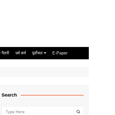
 गैलरी
धर्म कर्म
पूर्वांचल
E-Paper
Varanasi
जौनपुर
गोरखपुर
ग़ाज़ीपुर
Search
मीरजापुर