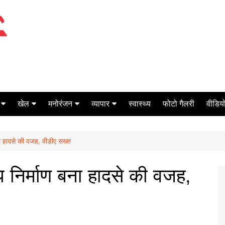
खेल
मनोरंजन
व्यापार
स्वास्थ्य
फोटो गैलरी
वीडियो
क्रिकेट
बॉक्स ऑफिस
शेयर मार्केट
ना हादसे की वजह, वीडीए सख्त
टेनिस
मिर्च मसाला
ऑटो मोबाइल
फूटबाल
बैंकिंग
ध निर्माण बना हादसे की वजह,