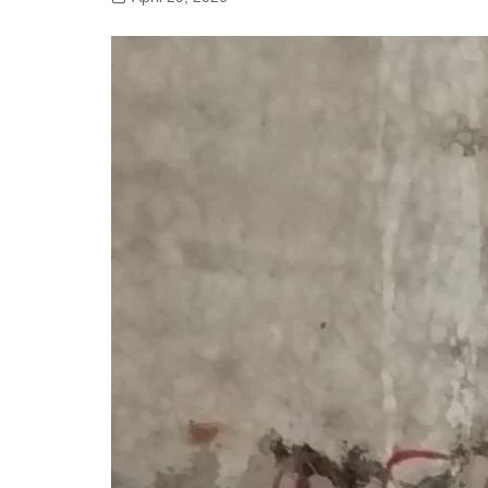
गोरखपुर
लखनऊ
सोनभद्र