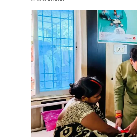
गोरखपुर
लखनऊ
सोनभद्र