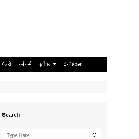
 गैलरी
धर्म कर्म
पूर्वांचल
E-Paper
Varanasi
जौनपुर
गोरखपुर
ग़ाज़ीपुर
Search
मीरजापुर