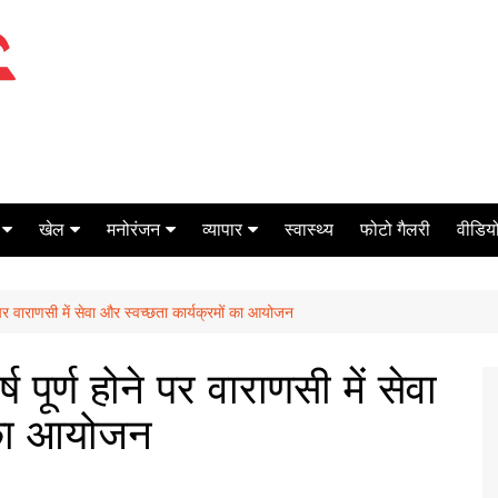
खेल
मनोरंजन
व्यापार
स्वास्थ्य
फोटो गैलरी
वीडियो
क्रिकेट
बॉक्स ऑफिस
शेयर मार्केट
ने पर वाराणसी में सेवा और स्वच्छता कार्यक्रमों का आयोजन
टेनिस
मिर्च मसाला
ऑटो मोबाइल
फूटबाल
बैंकिंग
ष पूर्ण होने पर वाराणसी में सेवा
ं का आयोजन