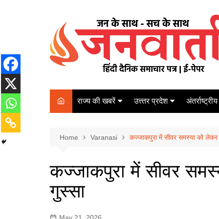
Skip
to
content
राज्य की खबरें
उत्त्तर प्रदेश
अंतर्राष्ट्रीय
बिहार
Varanasi
दरभंगा
पर्यटन
कानपुर
Home
कोलकाता
Varanasi
कज्जाकपुरा में सीवर समस्या को लेकर फ
पटना
अम्बेडकर नगर
चेन्नई
भागलपुर
कज्जाकपुरा में सीवर समस्
आज़मगढ़
नई दिल्ली
गुस्सा
ग़ाज़ीपुर
मुम्बई
बलिया
May 21, 2026