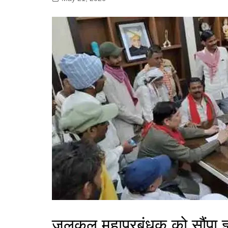
गोरखपुर
लखनऊ
सोनभद्र
जलकल महाप्रबंधक को सौंपा ज्