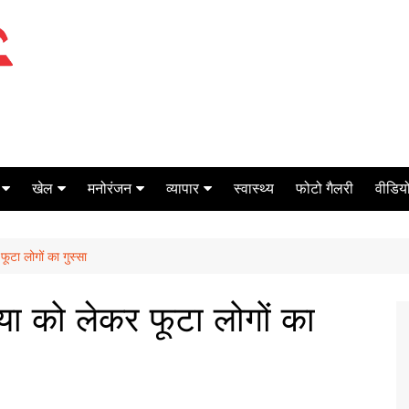
खेल
मनोरंजन
व्यापार
स्वास्थ्य
फोटो गैलरी
वीडियो
क्रिकेट
बॉक्स ऑफिस
शेयर मार्केट
ूटा लोगों का गुस्सा
टेनिस
मिर्च मसाला
ऑटो मोबाइल
फूटबाल
बैंकिंग
या को लेकर फूटा लोगों का