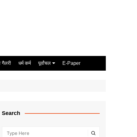
 गैलरी
धर्म कर्म
पूर्वांचल
E-Paper
Varanasi
जौनपुर
गोरखपुर
ग़ाज़ीपुर
Search
मीरजापुर