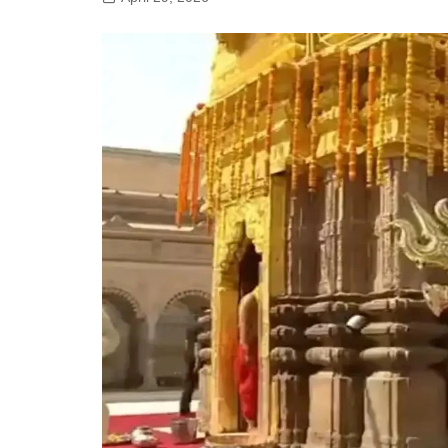
गोरखपुर
लखनऊ
सोनभद्र