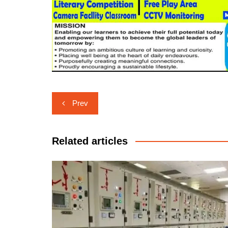
Post
Prev
navigation
Related articles