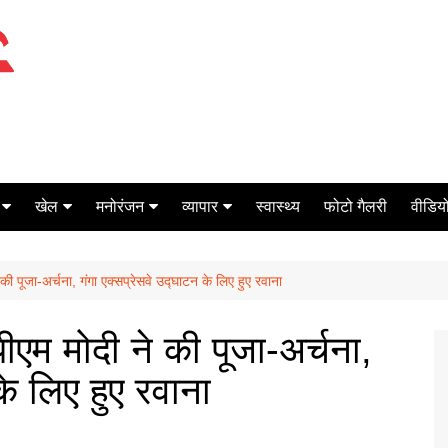
खेल
मनोरंजन
व्यापार
स्वास्थ्य
फोटो गैलरी
वीडियो
क्रिकेट
बॉक्स ऑफिस
शेयर मार्केट
 की पूजा-अर्चना, गंगा एक्सप्रेसवे उद्घाटन के लिए हुए रवाना
टेनिस
मिर्च मसाला
ऑटो मोबाइल
फूटबाल
बैंकिंग
ीएम मोदी ने की पूजा-अर्चना,
के लिए हुए रवाना