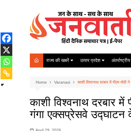
Skip
to
content
राज्य की खबरें
उत्त्तर प्रदेश
अंतर्राष्ट्रीय
बिहार
Varanasi
दरभंगा
पर्यटन
कानपुर
Home
कोलकाता
Varanasi
काशी विश्वनाथ दरबार में पीएम मोदी ने
पटना
अम्बेडकर नगर
चेन्नई
भागलपुर
काशी विश्वनाथ दरबार में प
आज़मगढ़
नई दिल्ली
गंगा एक्सप्रेसवे उद्घाटन 
ग़ाज़ीपुर
मुम्बई
बलिया
April 29, 2026