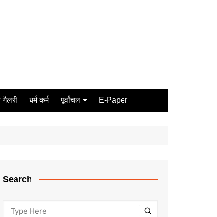
 गैलरी
धर्म कर्म
पूर्वांचल
E-Paper
Varanasi
जौनपुर
गोरखपुर
ग़ाज़ीपुर
Search
मीरजापुर