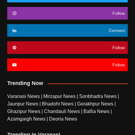
Follow
Connect
Follow
Follow
Trending Now
Varanasi News
|
Mirzapur News
|
Sonbhadra News
|
Jaunpur News
|
Bhadohi News
|
Gorakhpur News
|
Ghazipur News
|
Chandauli News
|
Ballia News
|
Azamgargh News
|
Deoria News
Trending in Varanasi