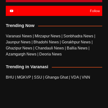
Follow
Trending Now
Varanasi News
|
Mirzapur News
|
Sonbhadra News
|
Jaunpur News
|
Bhadohi News
|
Gorakhpur News
|
Ghazipur News
|
Chandauli News
|
Ballia News
|
Azamgargh News
|
Deoria News
Trending in Varanasi
BHU
|
MGKVP
|
SSU
|
Ghanga Ghat
|
VDA
|
VNN