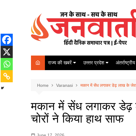
Skip
to
content
राज्य की खबरें
उत्त्तर प्रदेश
अंतर्राष्ट्रीय
बिहार
Varanasi
दरभंगा
पर्यटन
कानपुर
Home
कोलकाता
Varanasi
मकान में सेंध लगाकर डेढ़ लाख के ज
पटना
अम्बेडकर नगर
चेन्नई
भागलपुर
मकान में सेंध लगाकर डे
आज़मगढ़
नई दिल्ली
चोरों ने किया हाथ साफ
ग़ाज़ीपुर
मुम्बई
बलिया
June 17, 2026