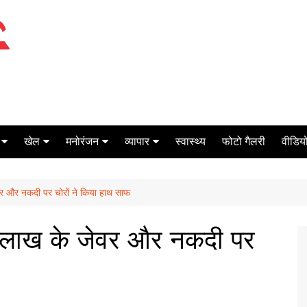
खेल
मनोरंजन
व्यापार
स्वास्थ्य
फोटो गैलरी
वीडियो
क्रिकेट
बॉक्स ऑफिस
शेयर मार्केट
ेवर और नकदी पर चोरों ने किया हाथ साफ
टेनिस
मिर्च मसाला
ऑटो मोबाइल
फूटबाल
बैंकिंग
ढ़ लाख के जेवर और नकदी पर