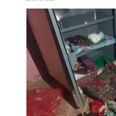
गोरखपुर
लखनऊ
सोनभद्र