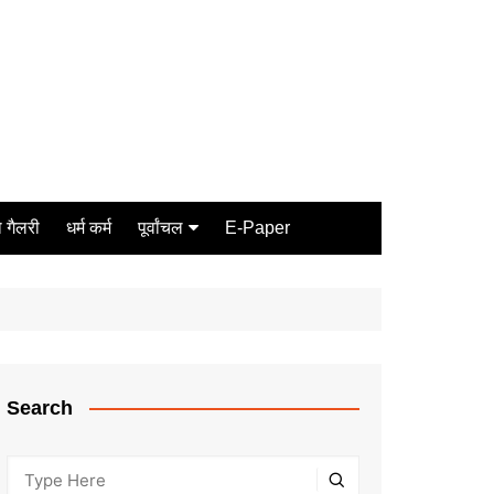
 गैलरी
धर्म कर्म
पूर्वांचल
E-Paper
Varanasi
जौनपुर
गोरखपुर
ग़ाज़ीपुर
Search
मीरजापुर