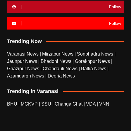
Follow
Follow
Trending Now
Varanasi News
|
Mirzapur News
|
Sonbhadra News
|
Jaunpur News
|
Bhadohi News
|
Gorakhpur News
|
Ghazipur News
|
Chandauli News
|
Ballia News
|
Azamgargh News
|
Deoria News
Trending in Varanasi
BHU
|
MGKVP
|
SSU
|
Ghanga Ghat
|
VDA
|
VNN