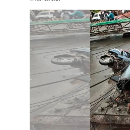
गोरखपुर
लखनऊ
सोनभद्र