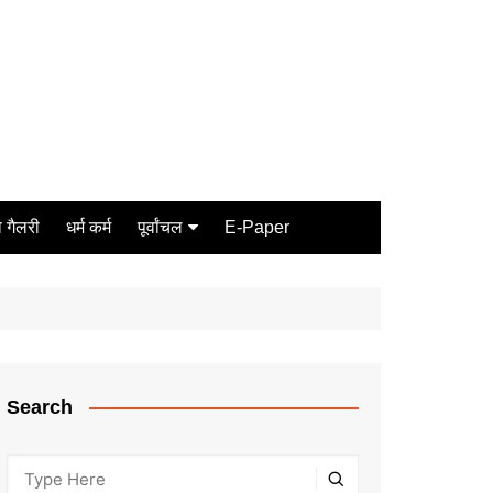
 गैलरी
धर्म कर्म
पूर्वांचल
E-Paper
Varanasi
जौनपुर
गोरखपुर
ग़ाज़ीपुर
Search
मीरजापुर