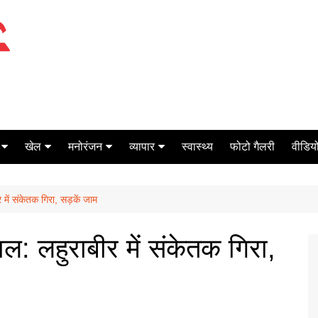
खेल
मनोरंजन
व्यापार
स्वास्थ्य
फोटो गैलरी
वीडियो
क्रिकेट
बॉक्स ऑफिस
शेयर मार्केट
 में संकेतक गिरा, सड़कें जाम
टेनिस
मिर्च मसाला
ऑटो मोबाइल
फूटबाल
बैंकिंग
ाल: लहुराबीर में संकेतक गिरा,