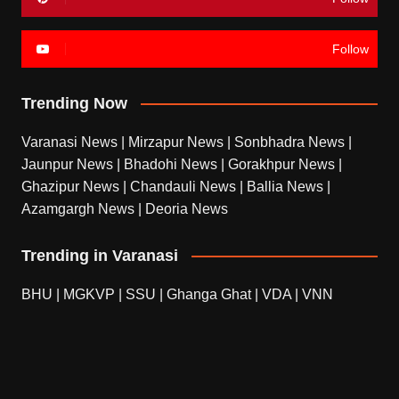
Follow
Trending Now
Varanasi News
|
Mirzapur News
|
Sonbhadra News
|
Jaunpur News
|
Bhadohi News
|
Gorakhpur News
|
Ghazipur News
|
Chandauli News
|
Ballia News
|
Azamgargh News
|
Deoria News
Trending in Varanasi
BHU
|
MGKVP
|
SSU
|
Ghanga Ghat
|
VDA
|
VNN