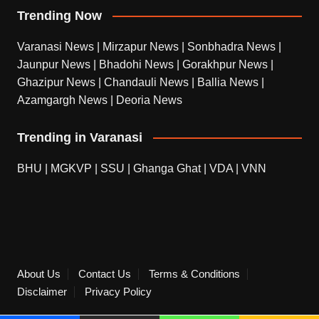
Trending Now
Varanasi News
|
Mirzapur News
|
Sonbhadra News
|
Jaunpur News
|
Bhadohi News
|
Gorakhpur News
|
Ghazipur News
|
Chandauli News
|
Ballia News
|
Azamgargh News
|
Deoria News
Trending in Varanasi
BHU
|
MGKVP
|
SSU
|
Ghanga Ghat
|
VDA
|
VNN
About Us
Contact Us
Terms & Conditions
Disclaimer
Privacy Policy