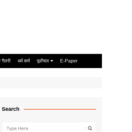
 गैलरी
धर्म कर्म
पूर्वांचल
E-Paper
Varanasi
जौनपुर
गोरखपुर
ग़ाज़ीपुर
Search
मीरजापुर