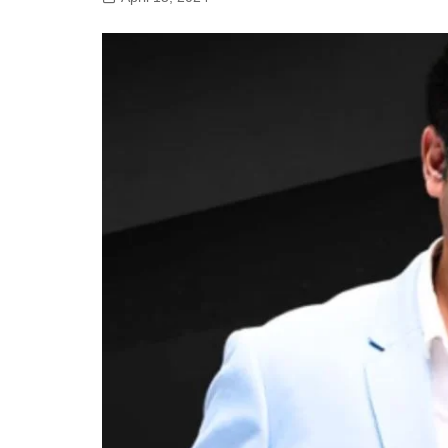
गोरखपुर
लखनऊ
सोनभद्र