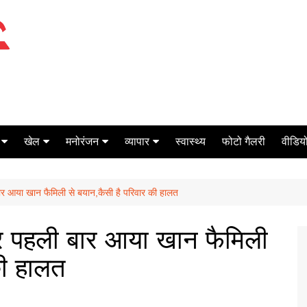
खेल
मनोरंजन
व्यापार
स्वास्थ्य
फोटो गैलरी
वीडियो
क्रिकेट
बॉक्स ऑफिस
शेयर मार्केट
र आया खान फैमिली से बयान,कैसी है परिवार की हालत
टेनिस
मिर्च मसाला
ऑटो मोबाइल
फूटबाल
बैंकिंग
र पहली बार आया खान फैमिली
की हालत