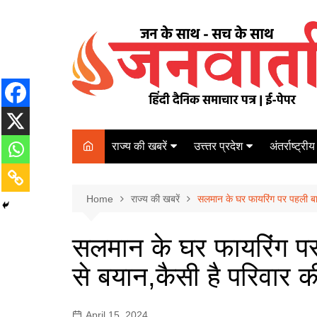
Skip
to
content
राज्य की खबरें
उत्त्तर प्रदेश
अंतर्राष्ट्रीय
बिहार
Varanasi
दरभंगा
पर्यटन
कानपुर
Home
कोलकाता
राज्य की खबरें
सलमान के घर फायरिंग पर पहली बा
पटना
अम्बेडकर नगर
चेन्नई
भागलपुर
सलमान के घर फायरिंग प
आज़मगढ़
नई दिल्ली
से बयान,कैसी है परिवार 
ग़ाज़ीपुर
मुम्बई
बलिया
April 15, 2024