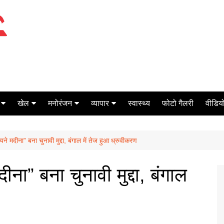
खेल
मनोरंजन
व्यापार
स्वास्थ्य
फोटो गैलरी
वीडियो
क्रिकेट
बॉक्स ऑफिस
शेयर मार्केट
ने मदीना” बना चुनावी मुद्दा, बंगाल में तेज हुआ ध्रुवीकरण
टेनिस
मिर्च मसाला
ऑटो मोबाइल
फूटबाल
बैंकिंग
ीना” बना चुनावी मुद्दा, बंगाल