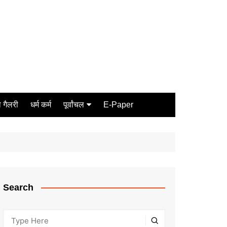
 गैलरी
धर्म कर्म
पूर्वांचल
E-Paper
Varanasi
जौनपुर
गोरखपुर
ग़ाज़ीपुर
Search
मीरजापुर