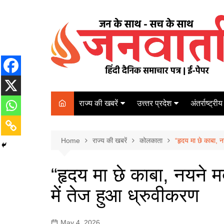
Skip
to
content
राज्य की खबरें
उत्त्तर प्रदेश
अंतर्राष्ट्रीय
बिहार
Varanasi
दरभंगा
पर्यटन
कानपुर
Home
कोलकाता
राज्य की खबरें
कोलकाता
“हृदय मा छे काबा, नय
पटना
अम्बेडकर नगर
चेन्नई
भागलपुर
“हृदय मा छे काबा, नयने मद
आज़मगढ़
नई दिल्ली
में तेज हुआ ध्रुवीकरण
ग़ाज़ीपुर
मुम्बई
बलिया
May 4, 2026