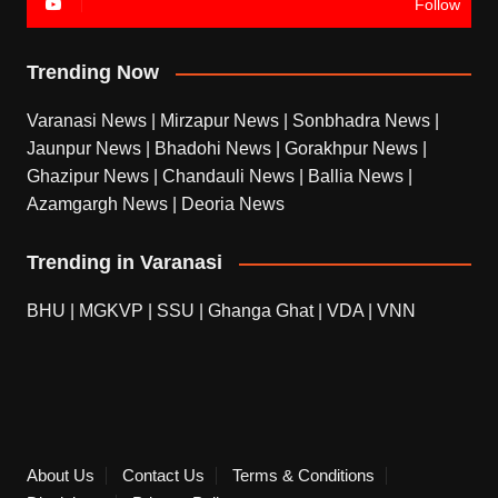
Follow
Trending Now
Varanasi News
|
Mirzapur News
|
Sonbhadra News
|
Jaunpur News
|
Bhadohi News
|
Gorakhpur News
|
Ghazipur News
|
Chandauli News
|
Ballia News
|
Azamgargh News
|
Deoria News
Trending in Varanasi
BHU
|
MGKVP
|
SSU
|
Ghanga Ghat
|
VDA
|
VNN
About Us
Contact Us
Terms & Conditions