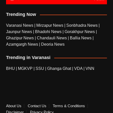
Trending Now
Varanasi News
|
Mirzapur News
|
Sonbhadra News
|
Jaunpur News
|
Bhadohi News
|
Gorakhpur News
|
Ghazipur News
|
Chandauli News
|
Ballia News
|
Azamgargh News
|
Deoria News
Trending in Varanasi
BHU
|
MGKVP
|
SSU
|
Ghanga Ghat
|
VDA
|
VNN
About Us
Contact Us
Terms & Conditions
Disclaimer
Privacy Policy