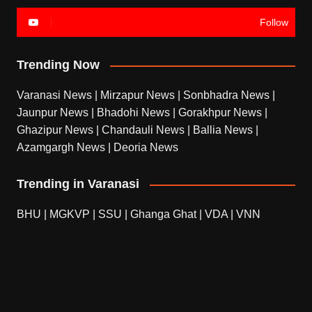
Follow
Trending Now
Varanasi News
|
Mirzapur News
|
Sonbhadra News
|
Jaunpur News
|
Bhadohi News
|
Gorakhpur News
|
Ghazipur News
|
Chandauli News
|
Ballia News
|
Azamgargh News
|
Deoria News
Trending in Varanasi
BHU
|
MGKVP
|
SSU
|
Ghanga Ghat
|
VDA
|
VNN