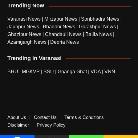
Trending Now
Varanasi News
|
Mirzapur News
|
Sonbhadra News
|
Jaunpur News
|
Bhadohi News
|
Gorakhpur News
|
Ghazipur News
|
Chandauli News
|
Ballia News
|
Azamgargh News
|
Deoria News
Trending in Varanasi
BHU
|
MGKVP
|
SSU
|
Ghanga Ghat
|
VDA
|
VNN
About Us
Contact Us
Terms & Conditions
Disclaimer
Privacy Policy