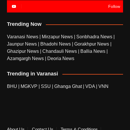
Follow
Trending Now
Varanasi News
|
Mirzapur News
|
Sonbhadra News
|
Jaunpur News
|
Bhadohi News
|
Gorakhpur News
|
Ghazipur News
|
Chandauli News
|
Ballia News
|
Azamgargh News
|
Deoria News
Trending in Varanasi
BHU
|
MGKVP
|
SSU
|
Ghanga Ghat
|
VDA
|
VNN
About Us
Contact Us
Terms & Conditions