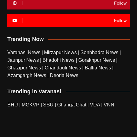
Follow
Follow
Trending Now
Varanasi News
|
Mirzapur News
|
Sonbhadra News
|
Jaunpur News
|
Bhadohi News
|
Gorakhpur News
|
Ghazipur News
|
Chandauli News
|
Ballia News
|
Azamgargh News
|
Deoria News
Trending in Varanasi
BHU
|
MGKVP
|
SSU
|
Ghanga Ghat
|
VDA
|
VNN