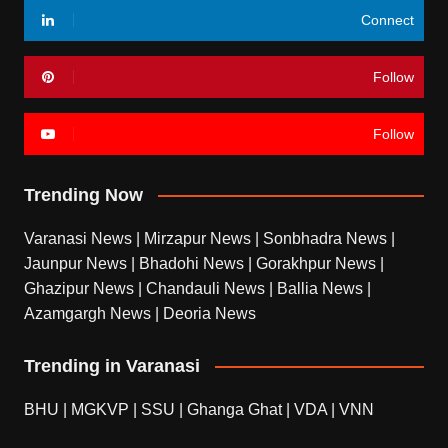
Connect
Follow
Follow
Trending Now
Varanasi News
|
Mirzapur News
|
Sonbhadra News
|
Jaunpur News
|
Bhadohi News
|
Gorakhpur News
|
Ghazipur News
|
Chandauli News
|
Ballia News
|
Azamgargh News
|
Deoria News
Trending in Varanasi
BHU
|
MGKVP
|
SSU
|
Ghanga Ghat
|
VDA
|
VNN