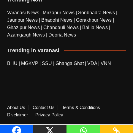
Varanasi News
|
Mirzapur News
|
Sonbhadra News
|
Jaunpur News
|
Bhadohi News
|
Gorakhpur News
|
Ghazipur News
|
Chandauli News
|
Ballia News
|
Azamgargh News
|
Deoria News
Trending in Varanasi
BHU
|
MGKVP
|
SSU
|
Ghanga Ghat
|
VDA
|
VNN
About Us
Contact Us
Terms & Conditions
Disclaimer
Privacy Policy