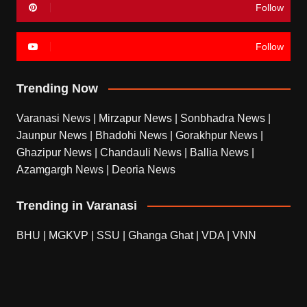
Follow
Follow
Trending Now
Varanasi News
|
Mirzapur News
|
Sonbhadra News
|
Jaunpur News
|
Bhadohi News
|
Gorakhpur News
|
Ghazipur News
|
Chandauli News
|
Ballia News
|
Azamgargh News
|
Deoria News
Trending in Varanasi
BHU
|
MGKVP
|
SSU
|
Ghanga Ghat
|
VDA
|
VNN