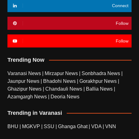
Connect
Follow
Follow
Trending Now
Varanasi News
|
Mirzapur News
|
Sonbhadra News
|
Jaunpur News
|
Bhadohi News
|
Gorakhpur News
|
Ghazipur News
|
Chandauli News
|
Ballia News
|
Azamgargh News
|
Deoria News
Trending in Varanasi
BHU
|
MGKVP
|
SSU
|
Ghanga Ghat
|
VDA
|
VNN