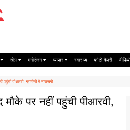
खेल
मनोरंजन
व्यापार
स्वास्थ्य
फोटो गैलरी
वीडियो
क्रिकेट
बॉक्स ऑफिस
शेयर मार्केट
पहुंची पीआरवी, ग्रामीणों में नाराजगी
टेनिस
मिर्च मसाला
ऑटो मोबाइल
फूटबाल
बैंकिंग
मौके पर नहीं पहुंची पीआरवी,