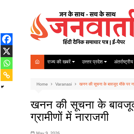
Skip
to
content
राज्य की खबरें
उत्त्तर प्रदेश
अंतर्राष्ट्रीय
बिहार
Varanasi
दरभंगा
पर्यटन
कानपुर
Home
कोलकाता
Varanasi
खनन की सूचना के बावजूद मौके पर नहीं 
पटना
अम्बेडकर नगर
चेन्नई
भागलपुर
खनन की सूचना के बावजूद 
आज़मगढ़
नई दिल्ली
ग्रामीणों में नाराजगी
ग़ाज़ीपुर
मुम्बई
बलिया
May 9, 2026