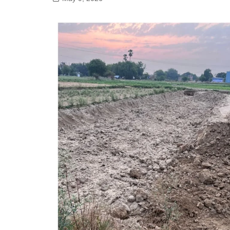
गोरखपुर
लखनऊ
सोनभद्र