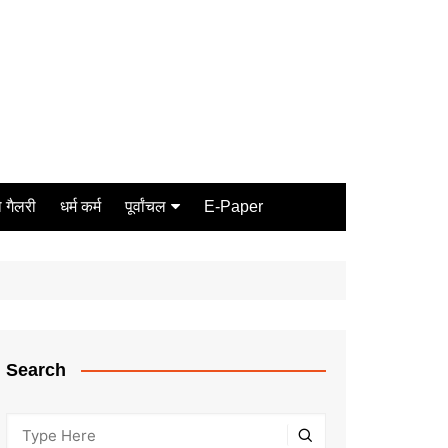
 गैलरी
धर्म कर्म
पूर्वांचल
E-Paper
Varanasi
जौनपुर
गोरखपुर
ग़ाज़ीपुर
Search
मीरजापुर