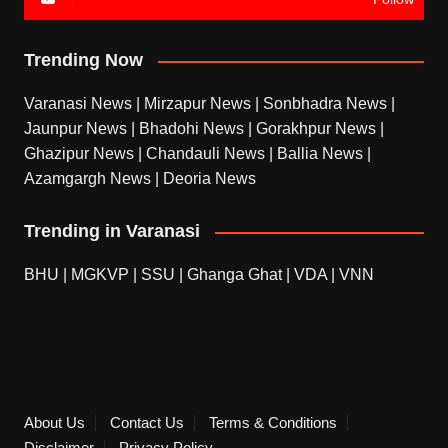
Trending Now
Varanasi News
|
Mirzapur News
|
Sonbhadra News
|
Jaunpur News
|
Bhadohi News
|
Gorakhpur News
|
Ghazipur News
|
Chandauli News
|
Ballia News
|
Azamgargh News
|
Deoria News
Trending in Varanasi
BHU
|
MGKVP
|
SSU
|
Ghanga Ghat
|
VDA
|
VNN
About Us
Contact Us
Terms & Conditions
Disclaimer
Privacy Policy