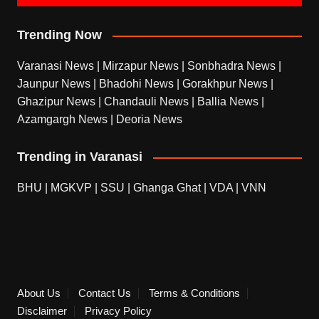
Trending Now
Varanasi News
|
Mirzapur News
|
Sonbhadra News
|
Jaunpur News
|
Bhadohi News
|
Gorakhpur News
|
Ghazipur News
|
Chandauli News
|
Ballia News
|
Azamgargh News
|
Deoria News
Trending in Varanasi
BHU
|
MGKVP
|
SSU
|
Ghanga Ghat
|
VDA
|
VNN
About Us
Contact Us
Terms & Conditions
Disclaimer
Privacy Policy