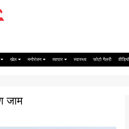
खेल
मनोरंजन
व्यापार
स्वास्थ्य
फोटो गैलरी
वीडियो
क्रिकेट
बॉक्स ऑफिस
शेयर मार्केट
टेनिस
मिर्च मसाला
ऑटो मोबाइल
फूटबाल
बैंकिंग
षण जाम