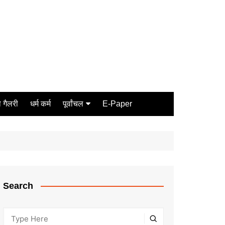
 गैलरी
धर्म कर्म
पूर्वांचल
E-Paper
Varanasi
जौनपुर
गोरखपुर
ग़ाज़ीपुर
Search
मीरजापुर