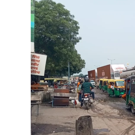
गोरखपुर
लखनऊ
सोनभद्र