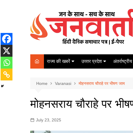
Skip
to
content
राज्य की खबरें
उत्त्तर प्रदेश
अंतर्राष्ट्रीय
बिहार
Varanasi
दरभंगा
पर्यटन
कानपुर
Home
कोलकाता
Varanasi
मोहनसराय चौराहे पर भीषण जाम
पटना
अम्बेडकर नगर
चेन्नई
भागलपुर
मोहनसराय चौराहे पर भी
आज़मगढ़
नई दिल्ली
ग़ाज़ीपुर
मुम्बई
July 23, 2025
बलिया