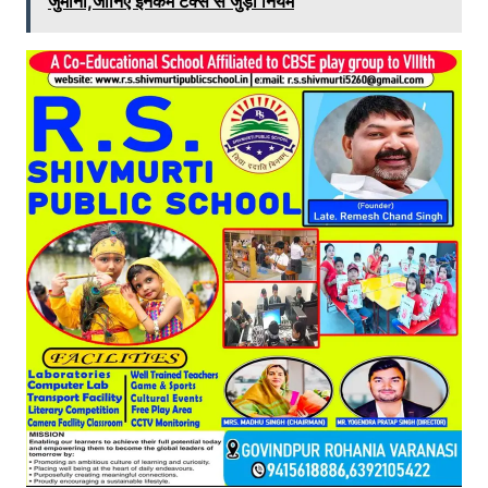
जुर्माना,जान‍िए इनकम टैक्‍स से जुड़ा न‍ियम