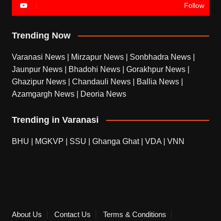
Follow
Trending Now
Varanasi News
|
Mirzapur News
|
Sonbhadra News
|
Jaunpur News
|
Bhadohi News
|
Gorakhpur News
|
Ghazipur News
|
Chandauli News
|
Ballia News
|
Azamgargh News
|
Deoria News
Trending in Varanasi
BHU
|
MGKVP
|
SSU
|
Ghanga Ghat
|
VDA
|
VNN
About Us
Contact Us
Terms & Conditions