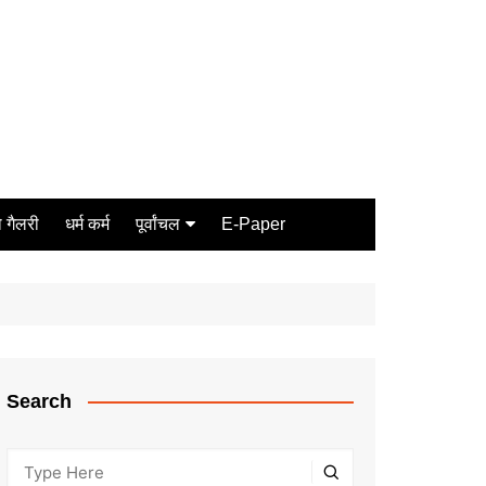
 गैलरी
धर्म कर्म
पूर्वांचल
E-Paper
Varanasi
जौनपुर
गोरखपुर
ग़ाज़ीपुर
Search
मीरजापुर