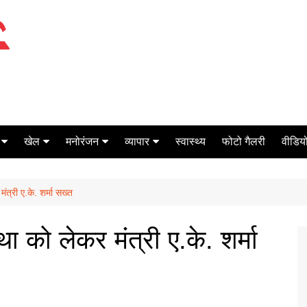
खेल
मनोरंजन
व्यापार
स्वास्थ्य
फोटो गैलरी
वीडियो
क्रिकेट
बॉक्स ऑफिस
शेयर मार्केट
त्री ए.के. शर्मा सख्त
टेनिस
मिर्च मसाला
ऑटो मोबाइल
फूटबाल
बैंकिंग
 को लेकर मंत्री ए.के. शर्मा