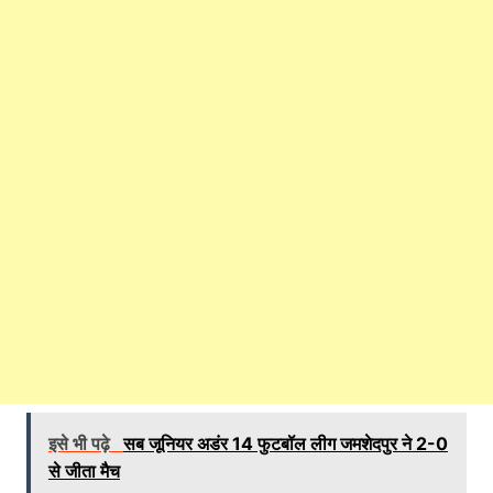
इसे भी पढ़े
सब जूनियर अडंर 14 फुटबॉल लीग जमशेदपुर ने 2-0
से जीता मैच