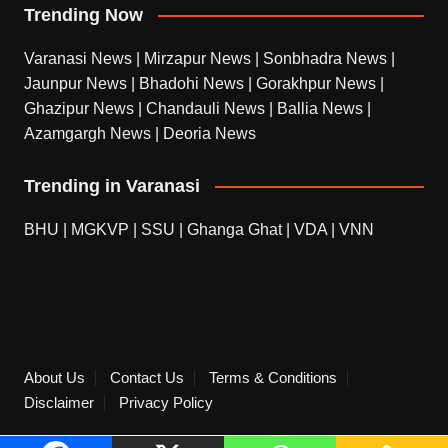
Trending Now
Varanasi News
|
Mirzapur News
|
Sonbhadra News
|
Jaunpur News
|
Bhadohi News
|
Gorakhpur News
|
Ghazipur News
|
Chandauli News
|
Ballia News
|
Azamgargh News
|
Deoria News
Trending in Varanasi
BHU
|
MGKVP
|
SSU
|
Ghanga Ghat
|
VDA
|
VNN
About Us
Contact Us
Terms & Conditions
Disclaimer
Privacy Policy