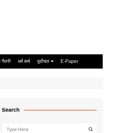
 गैलरी
धर्म कर्म
पूर्वांचल
E-Paper
Varanasi
जौनपुर
गोरखपुर
ग़ाज़ीपुर
Search
मीरजापुर