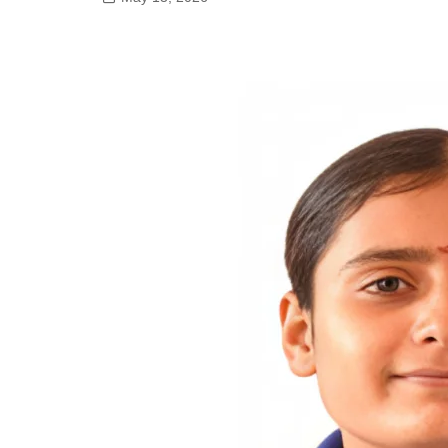
गोरखपुर
लखनऊ
सोनभद्र