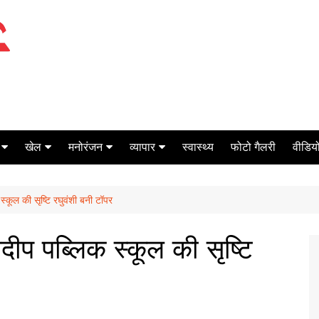
खेल
मनोरंजन
व्यापार
स्वास्थ्य
फोटो गैलरी
वीडियो
क्रिकेट
बॉक्स ऑफिस
शेयर मार्केट
कूल की सृष्टि रघुवंशी बनी टॉपर
टेनिस
मिर्च मसाला
ऑटो मोबाइल
फूटबाल
बैंकिंग
प पब्लिक स्कूल की सृष्टि