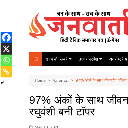
Skip
to
content
राज्य की खबरें
उत्त्तर प्रदेश
अंतर्राष्ट्रीय
बिहार
Varanasi
दरभंगा
पर्यटन
कानपुर
Home
कोलकाता
Varanasi
97% अंकों के साथ जीवनदीप पब्लिक स्
पटना
अम्बेडकर नगर
चेन्नई
भागलपुर
97% अंकों के साथ जीवनदी
आज़मगढ़
नई दिल्ली
रघुवंशी बनी टॉपर
ग़ाज़ीपुर
मुम्बई
बलिया
May 13, 2026