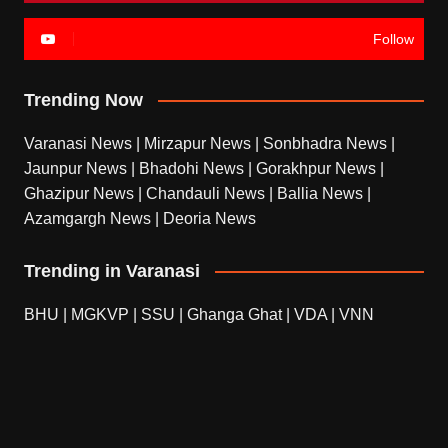
Follow
Trending Now
Varanasi News
|
Mirzapur News
|
Sonbhadra News
|
Jaunpur News
|
Bhadohi News
|
Gorakhpur News
|
Ghazipur News
|
Chandauli News
|
Ballia News
|
Azamgargh News
|
Deoria News
Trending in Varanasi
BHU
|
MGKVP
|
SSU
|
Ghanga Ghat
|
VDA
|
VNN