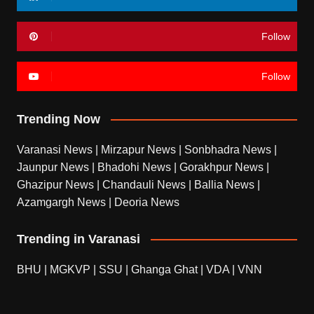
Follow
Follow
Trending Now
Varanasi News
|
Mirzapur News
|
Sonbhadra News
|
Jaunpur News
|
Bhadohi News
|
Gorakhpur News
|
Ghazipur News
|
Chandauli News
|
Ballia News
|
Azamgargh News
|
Deoria News
Trending in Varanasi
BHU
|
MGKVP
|
SSU
|
Ghanga Ghat
|
VDA
|
VNN